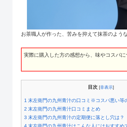
お茶職人が作った、苦みを抑えて抹茶のよう
実際に購入した方の感想から、味やコスパに
目次
[
非表示
]
1
末左衛門の九州青汁の口コミ※コスパ悪い等
2
末左衛門の九州青汁口コミまとめ
3
末左衛門の九州青汁の定期便に落とし穴は？
4
末左衛門の九州青汁はこんな人にはおすすめ